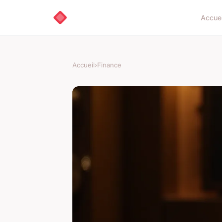
Accuei
Accueil
›
Finance