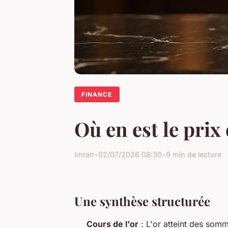
FINANCE
Où en est le prix 
Imran
•
02/07/2026 08:30
•
9 min de lecture
Une synthèse structurée
Cours de l'or
: L'or atteint des somm