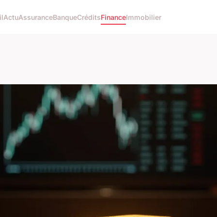
l
Actu
Assurance
Banque
Crédits
Finance
Immobilier