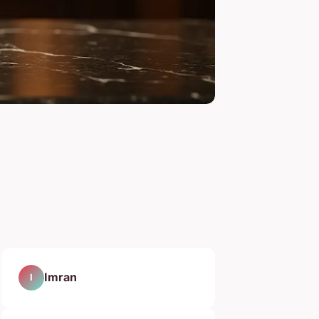
Imran
I