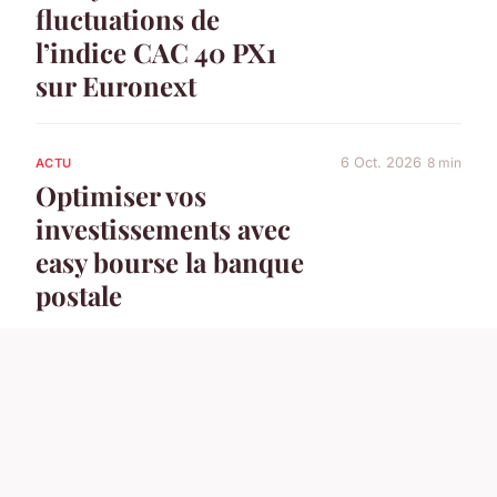
fluctuations de
l’indice CAC 40 PX1
sur Euronext
6 Oct. 2026
8 min
ACTU
Optimiser vos
investissements avec
easy bourse la banque
postale
6 Sep. 2026
12 min
ACTU
Obtenir un chèque
de banque facilement
et rapidement