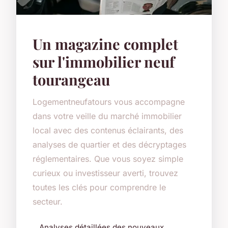
Un magazine complet
sur l'immobilier neuf
tourangeau
Logementneufatours vous accompagne
dans votre veille du marché immobilier
local avec des contenus éclairants, des
analyses de quartier et des décryptages
réglementaires. Que vous soyez simple
curieux ou investisseur averti, trouvez
toutes les clés pour comprendre le
secteur.
Analyses détaillées des nouveaux