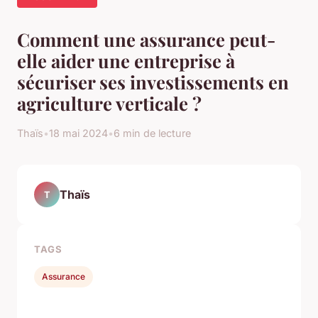
Comment une assurance peut-
elle aider une entreprise à
sécuriser ses investissements en
agriculture verticale ?
Thaïs
•
18 mai 2024
•
6 min de lecture
Thaïs
T
TAGS
Assurance